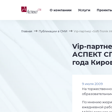
О компании
Услуги
Проект
Главная
Публикации в СМИ
Vip-партнер «Soft-Tronik 
Vip-партне
АСПЕКТ СП
года Киро
9 июля 2009
На торжественном
образовательным
По мнению жюри 
ежедневной работ
МДОУ детского са