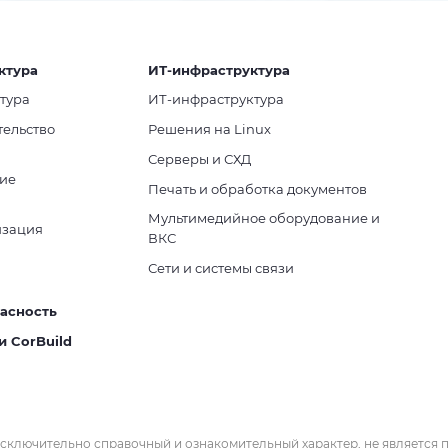
ктура
ИТ-инфраструктура
тура
ИТ-инфраструктура
тельство
Решения на Linux
Серверы и СХД
ие
Печать и обработка документов
Мультимедийное оборудование и
изация
ВКС
Сети и системы связи
асность
и CorBuild
 исключительно справочный и ознакомительный характер, не является