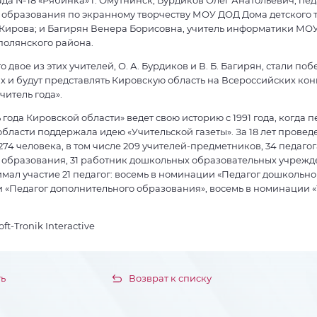
 образования по экранному творчеству МОУ ДОД Дома детского 
 Кирова; и Багирян Венера Борисовна, учитель информатики МОУ
полянского района.
то двое из этих учителей, О. А. Бурдиков и В. Б. Багирян, стали по
 и будут представлять Кировскую область на Всероссийских кон
читель года».
 года Кировской области» ведет свою историю с 1991 года, когда 
бласти поддержала идею «Учительской газеты». За 18 лет провед
274 человека, в том числе 209 учителей-предметников, 34 педагог
образования, 31 работник дошкольных образовательных учрежде
мал участие 21 педагог: восемь в номинации «Педагог дошкольно
 «Педагог дополнительного образования», восемь в номинации «У
t-Tronik Interactive
ь
Возврат к списку