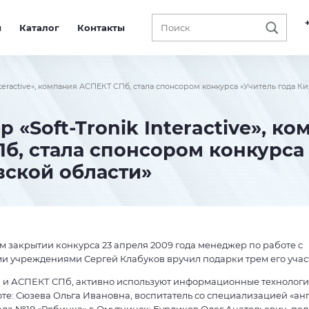
ы
Каталог
Контакты
Interactive», компания АСПЕКТ СПб, стала спонсором конкурса «Учитель года К
р «Soft-Tronik Interactive», к
б, стала спонсором конкурса
вской области»
 закрытии конкурса 23 апреля 2009 года менеджер по работе с
и учреждениями Сергей Клабуков вручил подарки трем его учас
и АСПЕКТ СПб, активно используют информационные технологи
е: Сюзева Ольга Ивановна, воспитатель со специализацией «ан
да №18 «Рябинка» г. Омутнинск; Бурдиков Олег Анатольевич, пед