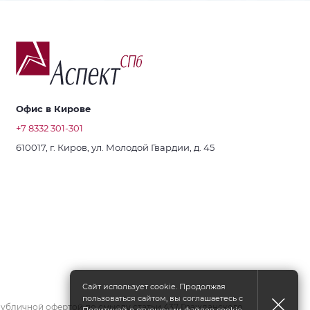
Офис в Кирове
+7 8332 301-301
610017, г. Киров, ул. Молодой Гвардии, д. 45
Сайт использует cookie. Продолжая
пользоваться сайтом, вы соглашаетесь с
 публичной офертой по смыслу статьи 437 Гражданского