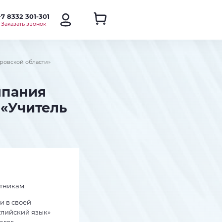
+7 8332 301-301
Заказать звонок
ировской области»
омпания
 «Учитель
тникам.
и в своей
глийский язык»
агог