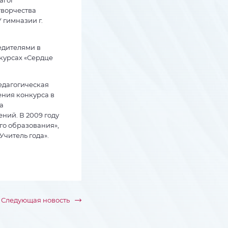
творчества
 гимназии г.
бедителями в
курсах «Сердце
педагогическая
ения конкурса в
а
ний. В 2009 году
го образования»,
читель года».
Следующая новость