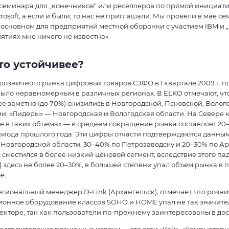
семинара для „конечников“ или реселлеров по прямой инициати
osoft, а если и были, то нас не приглашали. Мы провели в мае се
 основном для предприятий местной оборонки с участием IBM и
ятиях мне ничего не известно».
то устойчивее?
озничного рынка цифровых товаров СЗФО в I квартале 2009 г. п
 было неравномерным в различных регионах. В ELKO отмечают, ч
 заметно (до 70%) снизились в Новгородской, Псковской, Волого
и. «Лидеры» — Новгородская и Вологодская области. На Севере 
не в таких объемах — в среднем сокращение рынка составляет 20–
иода прошлого года. Эти цифры отчасти подтверждаются данным
 Новгородской области, 30–40% по Петрозаводску и 20–30% по Ар
с сместился в более низкий ценовой сегмент, вследствие этого па
 здесь не более 20–30%, в большей степени упал объем рынка в
е.
егиональный менеджер D-Link (Архангельск), отмечает, что розн
онное оборудование классов SOHO и HOME упал не так значител
кторе, так как пользователи по-прежнему заинтересованы в дос
уют питерские розничные игроки — это сети «Кей», «Компьютер