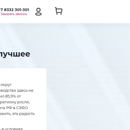
+7 8332 301-301
Заказать звонок
 лучшее
 округ
водства здесь не
ил 85,9% от
 региону росли,
нта РФ в СЗФО
жить, эта радость
 в условиях