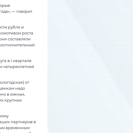
торые
ода», — говорит
сти рубля и
комотивом роста
они составляли
, исполнительный
а в I квартале
ям четырехлетней
ологодская) от
оценкам надо
но в южных,
их крупных
ному
наших партнеров в
мым временным