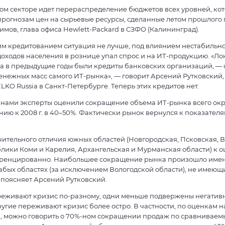
ом секторе идет перераспределение бюджетов всех уровней, ко
прогнозам цен на сырьевые ресурсы, сделанные летом прошлого г
мов, глава офиса Hewlett-Packard в СЗФО (Калининград).
им кредитованием ситуация не лучше, под влиянием нестабильно
оходов населения в рознице упал спрос и на ИТ-продукцию. «Ло
а в предыдущие годы были кредиты банковских организаций, — 
енежных масс самого ИТ-рынка», — говорит Арсений Рутковский
LKO Russia в Санкт-Петербурге. Теперь этих кредитов нет.
нами эксперты оценили сокращение объема ИТ-рынка всего округ
ению к 2008 г. в 40–50%. Фактически рынок вернулся к показател
ительного отличия южных областей (Новгородская, Псковская, В
лики Коми и Карелия, Архангельская и Мурманская области) к 
ренцированно. Наибольшее сокращение рынка произошло имен
абых областях (за исключением Вологодской области), не имеющ
 поясняет Арсений Рутковский.
реживают кризис по-разному, одни меньше подвержены негатив
ругие переживают кризис более остро. В частности, по оценкам 
, можно говорить о 70%-ном сокращении продаж по сравнивае