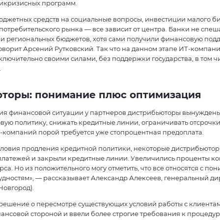
икризисных программ.
юджетных средств на социальные вопросы, инвестиции малого би
отребительского рынка — все зависит от центра. Банки не спеш
ии региональных бюджетов, хотя сами получили финансовую под
говорит Арсений Рутковский. Так что на данном этапе ИТ-компани
лючительно своими силами, без поддержки государства, в том чи
.
торы: понимание плюс оптимизация
ия финансовой ситуации у партнеров дистрибьюторы вынуждены
ую политику, снижать кредитные линии, ограничивать отсрочки
-компаний порой требуется уже стопроцентная предоплата.
словия продления кредитной политики, некоторые дистрибьютор
 платежей и закрыли кредитные линии. Увеличились проценты ко
рса. Но из положительного могу отметить, что все относятся с по
дностям», — рассказывает Александр Алексеев, генеральный д
Новгород).
решение о пересмотре существующих условий работы с клиентам
ансовой стороной и ввели более строгие требования к процеду