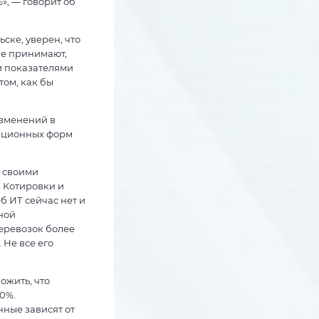
», — говорит об
ске, уверен, что
не принимают,
и показателями
том, как бы
изменений в
анционных форм
я своими
. Котировки и
б ИТ сейчас нет и
ной
еревозок более
 Не все его
ожить, что
0%.
нные зависят от