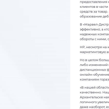
предоставления 
клиентов в части
средств за товар
образование деб
В «Марвел-Дистри
эффективно, а кт
надежных компани
обороты с ними, 
HP, несмотря на 
маркетинговую а
Но в целом боль
либо изменений в
дистанционных ф
онлайн-обучение
компаниям гораз
«В нашей области
качественно. Наш
Архангельске нам
логичного увели
даже наоборот, ес