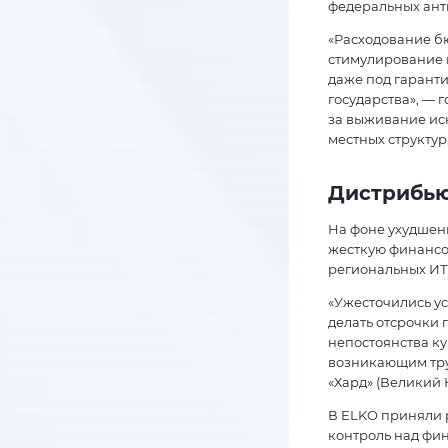
федеральных ант
«Расходование б
стимулирование п
даже под гарант
государства», — 
за выживание иск
местных структур
Дистрибью
На фоне ухудшен
жесткую финансов
региональных ИТ
«Ужесточились у
делать отсрочки
непостоянства ку
возникающим тру
«Хард» (Великий 
В ELKO приняли 
контроль над фин