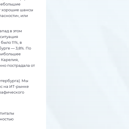
 небольшие
т хорошие шансы
пасности», или
апад в этом
 ситуация
было 11%, в
урге — 3,8%. По
наибольшее
 Карелия,
нно пострадала от
тербурга). Мы
ис на ИТ-рынке
графического
апиталы
лностью