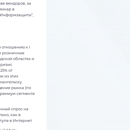
ве вендоров, за
минар в
 „Информзащиты“,
о отношению к I
то розничные
дской областях и
кризис
25% от
и из этих
хангельску.
дение рынка (по
 премиум-сегменте
ичный спрос на
ьно, как в
тупе в Интернет.
ный Мир»,