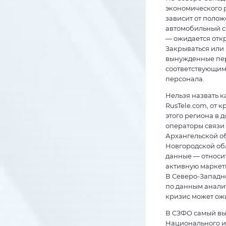
экономического 
зависит от полож
автомобильный с
— ожидается откры
Закрываться или
вынужденные пер
соответствующим
персонала.
Нельзя назвать 
RusTele.com, от 
этого региона в 
операторы связи 
Архангельской об
Новгородской обл
данные — относит
активную маркети
В Северо-Западно
по данным аналит
кризис может ож
В СЗФО самый вы
Национального и