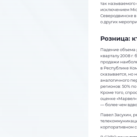
так называемого 
исключением Micr
Северодвинске в
о других меропри
Розница: к
Падение объема р
кварталу 2008 г.
продажи наиболее
в Республике Ком
сказывается, но 
аналогичного пер
регионов: 50% по
Кроме того, спро
оценке «Марвел»)
— более чем вдво
Павел Засухин, р
телекоммуникаци
корпоративном се
В СЗФО присутств