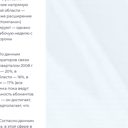
ение напрямую
ой области —
даже расширение
 Компани»).
ируют — однако
абочую неделю с
тороны
 По данным
ераторов связи
кварталом 2008 г.
— 20%, в
ласти — 16%, в
 — 17% (все
нка пока ведут
ьность абонентов.
— он достигает,
едполагает, что
 Согласно данным
 в этой сфере в