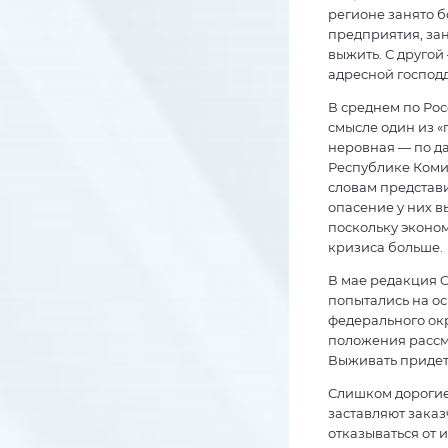
регионе занято б
предприятия, за
выжить. С другой
адресной господд
В среднем по Рос
смысле один из «
неровная — по да
Республике Коми 
словам представ
опасение у них в
поскольку эконом
кризиса больше.
В мае редакция 
попытались на ос
федерального окр
положения рассм
Выживать придет
Слишком дорогие
заставляют зака
отказываться от 