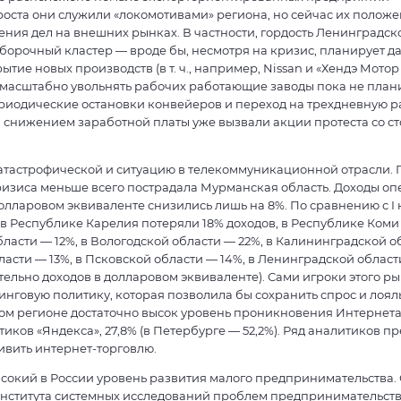
роста они служили «локомотивами» региона, но сейчас их полож
ения дел на внешних рынках. В частности, гордость Ленинградск
борочный кластер — вроде бы, несмотря на кризис, планирует 
тие новых производств (в т. ч., например, Nissan и «Хендэ Мотор
 масштабно увольнять рабочих работающие заводы пока не план
иодические остановки конвейеров и переход на трехдневную р
 снижением заработной платы уже вызвали акции протеста со с
катастрофической и ситуацию в телекоммуникационной отрасли.
кризиса меньше всего пострадала Мурманская область. Доходы оп
долларовом эквиваленте снизились лишь на 8%. По сравнению с I 
в Республике Карелия потеряли 18% доходов, в Республике Коми 
ласти — 12%, в Вологодской области — 22%, в Калининградской об
асти — 13%, в Псковской области — 14%, в Ленинградской области
ельно доходов в долларовом эквиваленте). Сами игроки этого ры
нговую политику, которая позволила бы сохранить спрос и лоял
м регионе достаточно высок уровень проникновения Интернета 
иков «Яндекса», 27,8% (в Петербурге — 52,2%). Ряд аналитиков пр
ивить интернет-торговлю.
сокий в России уровень развития малого предпринимательства.
нститута системных исследований проблем предпринимательства,