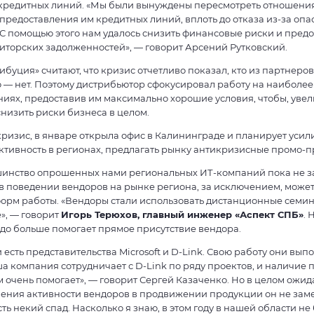
кредитных линий. «Мы были вынуждены пересмотреть отношения
 предоставления им кредитных линий, вплоть до отказа из-за оп
. С помощью этого нам удалось снизить финансовые риски и пред
иторских задолженностей», — говорит Арсений Рутковский.
буция» считают, что кризис отчетливо показал, кто из партнеров
о — нет. Поэтому дистрибьютор сфокусировал работу на наиболе
ях, предоставив им максимально хорошие условия, чтобы, увели
снизить риски бизнеса в целом.
кризис, в январе открыла офис в Калининграде и планирует усил
ктивность в регионах, предлагать рынку антикризисные промо-
шинство опрошенных нами региональных ИТ-компаний пока не з
 поведении вендоров на рынке региона, за исключением, может 
орм работы. «Вендоры стали использовать дистанционные семин
», — говорит
Игорь Терюхов, главный инженер «Аспект СПБ»
. 
до больше помогает прямое присутствие вендора.
 есть представительства Microsoft и D-Link. Свою работу они вып
а компания сотрудничает с D-Link по ряду проектов, и наличие 
 очень помогает», — говорит Сергей Казаченко. Но в целом ожид
чения активности вендоров в продвижении продукции он не заме
ть некий спад. Насколько я знаю, в этом году в нашей области не