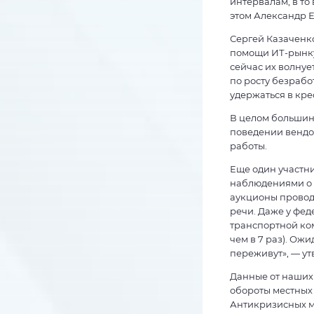
интервалам, в то
этом Александр 
Сергей Казаченко
помощи ИТ-рынку
сейчас их волнуе
по росту безработ
удержаться в кре
В целом большин
поведении вендор
работы.
Еще один участн
наблюдениями о с
аукционы проводя
речи. Даже у фе
транспортной ко
чем в 7 раз). Ож
переживут», — ут
Данные от наших
обороты местных
Антикризисных ме