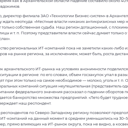
 время как в Архангельской области падение составило около 40%
Евдокимов.
, директор филиала ЗАО «Технологии Бизнес-систем» в Архангель
 ждать неоткуда: «Местные власти никаких антикризисных мер 
т только собственная судьба. Наш регион дотационный, с плохим
ицы и т. п. Поэтому представители власти сейчас думает только о 
слах».
ство региональных ИТ-компаний пока не заметили каких-либо 
ов на рынке региона, за исключением, может быть, роста дист
ик архангельского ИТ-рынка на условиях анонимности поделилс
итуации в регионе: по его словам, объем госзакупок упал в разы
т при этом только на самое необходимое — молоко, уголь и т. п. О
деральных компаний ситуация неутешительная (представитель од
мпании федерального значения рассказал о падении оборотов п
идается банкротство множества предприятий. «Лето будет трудное.
верждает наш респондент.
 респондентов по Северо-Западному региону позволяют предпол
 ИТ-компаний на данный момент в среднем уменьшились на 30–5
р, прямо влияющих на ИТ-рынок округа, пока не видно, а косве