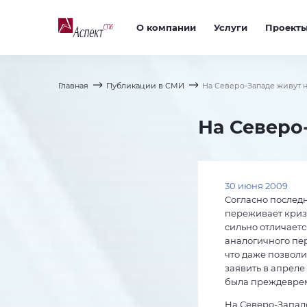
О компании
Услуги
Проект
Главная
Публикации в СМИ
На Северо-Западе живут 
На Северо
30 июня 2009
Согласно послед
переживает кризи
сильно отличаетс
аналогичного пер
что даже позвол
заявить в апреле
была преждеврем
На Северо-Запад