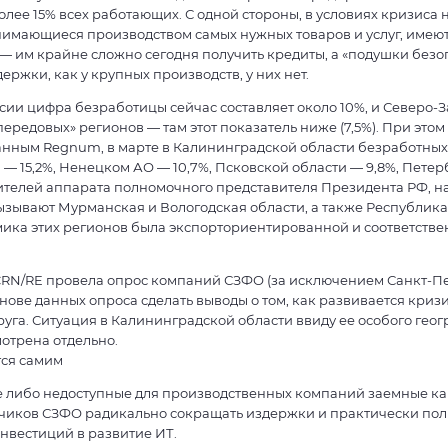
олее 15% всех работающих. С одной стороны, в условиях кризиса
нимающиеся производством самых нужных товаров и услуг, имею
 — им крайне сложно сегодня получить кредиты, а «подушки безо
ержки, как у крупных производств, у них нет.
сии цифра безработицы сейчас составляет около 10%, и Северо-З
передовых» регионов — там этот показатель ниже (7,5%). При этом
нным Regnum, в марте в Калининградской области безработных 
— 15,2%, Ненецком АО — 10,7%, Псковской области — 9,8%, Петерб
ителей аппарата полномочного представителя Президента РФ, 
ызывают Мурманская и Вологодская области, а также Республика
ика этих регионов была экспорториентированной и соответстве
CRN/RE провела опрос компаний СЗФО (за исключением Санкт-Пе
нове данных опроса сделать выводы о том, как развивается криз
уга. Ситуация в Калининградской области ввиду ее особого гео
отрена отдельно.
ся самим
 либо недоступные для производственных компаний заемные к
зчиков СЗФО радикально сокращать издержки и практически по
инвестиций в развитие ИТ.