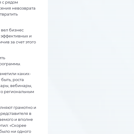
 с рядом
асения невозврата
отвратить
 вел бизнес
е эффективных и
чив за счет этого
ить
программы.
аметили каких-
быть, роста
ары, вебинары,
Но региональным
олняют грамотно и
представителя в
аемого и вполне
тил: «Скорее
 было ни одного