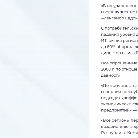
«В государственн
составлялись по 
Александр Евдоки
С потребительск
падения уровня д
ИТ-рынка регион
до 60% оборота д
директор офиса E
Все опрошенные 
2009 г. по отнош
давности.
«По причине знач
северных (респуб
подходить диффе
экономически сл
предприятий», —
«Все регионы пе
воздействию, а д
Республике Коми