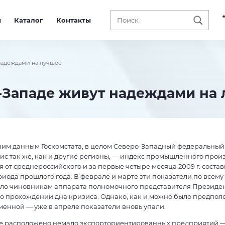
ы
Каталог
Контакты
надеждами на лучшее
-Западе живут надеждами на
ним данным Госкомстата, в целом Северо-Западный федеральный
с так же, как и другие регионы, — индекс промышленного произ
я от среднероссийского и за первые четыре месяца 2009 г. состав
иода прошлого года. В феврале и марте эти показатели по всему
ило чиновникам аппарата полномочного представителя Президе
 о прохождении дна кризиса. Однако, как и можно было предполо
енной — уже в апреле показатели вновь упали.
е расположено немало экспорториентированных предприятий —