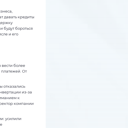
знеса,
ат давать кредиты
держку
и будут бороться
сле и его
 вести более
 платежей. От
ы отказались
нвертации из-за
ниманием к
иректор компании
и: усилили
ре