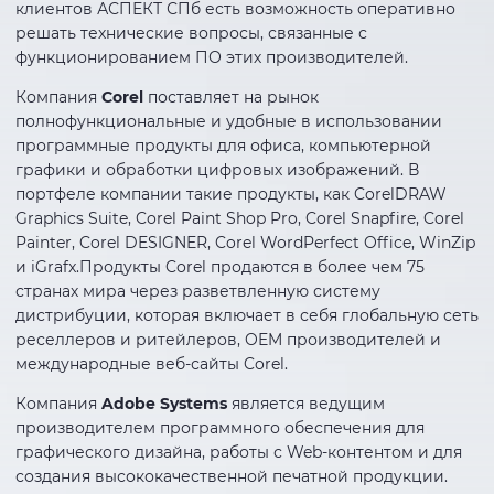
клиентов АСПЕКТ СПб есть возможность оперативно
решать технические вопросы, связанные с
функционированием ПО этих производителей.
Компания
Corel
поставляет на рынок
полнофункциональные и удобные в использовании
программные продукты для офиса, компьютерной
графики и обработки цифровых изображений. В
портфеле компании такие продукты, как CorelDRAW
Graphics Suite, Corel Paint Shop Pro, Corel Snapfire, Corel
Painter, Corel DESIGNER, Corel WordPerfect Office, WinZip
и iGrafx.Продукты Corel продаются в более чем 75
странах мира через разветвленную систему
дистрибуции, которая включает в себя глобальную сеть
реселлеров и ритейлеров, OEM производителей и
международные веб-сайты Corel.
Компания
Adobe Systems
является ведущим
производителем программного обеспечения для
графического дизайна, работы с Web-контентом и для
создания высококачественной печатной продукции.